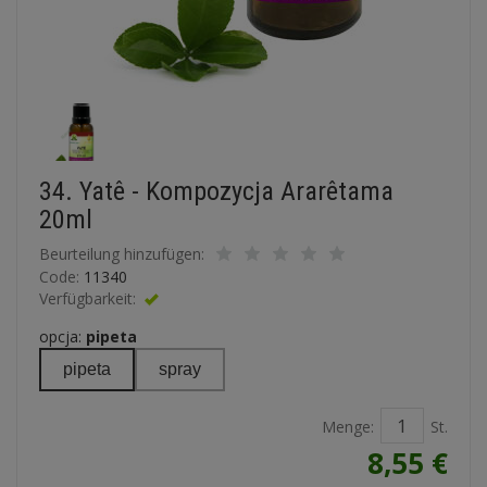
34. Yatê - Kompozycja Ararêtama
20ml
Beurteilung hinzufügen:
Code:
11340
Verfügbarkeit:
Vorhanden
opcja:
pipeta
pipeta
spray
Menge:
St.
8,55 €