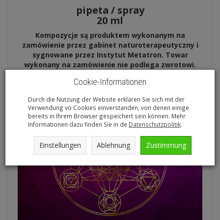
pipeta / spray
20 ml
Kompozycje są produktem wykonanym na
zamówienie przez gabinet naturoterapeutyczny i
sygnowane przez Instytut Metatron. Towar
wykonany na zamówienie nie podlega zwrotowi.
Cookie-Informationen
Durch die Nutzung der Website erklären Sie sich mit der
Verwendung vo Cookies einverstanden, von denen einige
bereits in Ihrem Browser gespeichert sein können. Mehr
Informationen dazu finden Sie in de
Datenschutzpolitik
.
Einstellungen
Ablehnung
Zustimmung